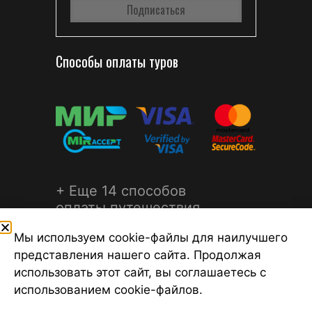
Способы оплаты туров
+ Еще 14 способов
оплаты путешествия
Мы используем cookie-файлы для наилучшего
представления нашего сайта. Продолжая
использовать этот сайт, вы соглашаетесь с
использованием cookie-файлов.
©2026 Турагентство Турсфера - Поиск туров от надежных
туроператоров, официальный сайт турфирмы ТУРСФЕРА -