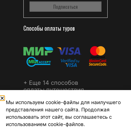
Способы оплаты туров
+ Еще 14 способов
оплаты путешествия
Мы используем cookie-файлы для наилучшего
представления нашего сайта. Продолжая
использовать этот сайт, вы соглашаетесь с
использованием cookie-файлов.
©2026 Турагентство Турсфера - Поиск туров от надежных