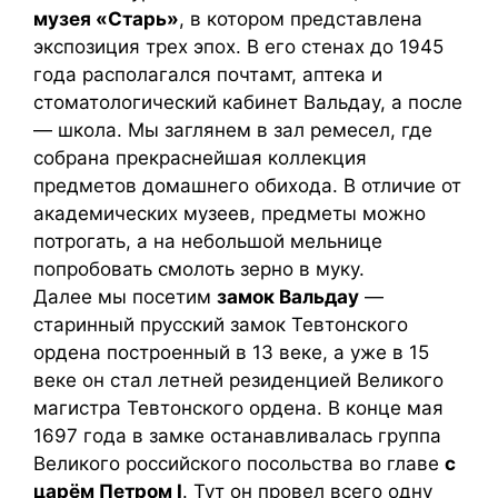
музея «Старь»
, в котором представлена
экспозиция трех эпох. В его стенах до 1945
года располагался почтамт, аптека и
стоматологический кабинет Вальдау, а после
— школа. Мы заглянем в зал ремесел, где
собрана прекраснейшая коллекция
предметов домашнего обихода. В отличие от
академических музеев, предметы можно
потрогать, а на небольшой мельнице
попробовать смолоть зерно в муку.
Далее мы посетим
замок Вальдау
—
старинный прусский замок Тевтонского
ордена построенный в 13 веке, а уже в 15
веке он стал летней резиденцией Великого
магистра Тевтонского ордена. В конце мая
1697 года в замке останавливалась группа
Великого российского посольства во главе
с
царём Петром I
. Тут он провел всего одну