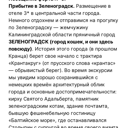
Прибытие в Зеленоградск.
Размещение в
отеле 3* в центральной части города.
Немного отдохнем и отправимся на прогулку
по Зеленоградску — жемчужину
Калининградской области пряничный город
ЗЕЛЕНОГРАДСК (город кошек, и они здесь
повсюду)
. История этого города (в прошлом
Кранца) берет свое начало с трактира
«Крантакруг» (от прусского слова «крантас»
— обрывистый берег). Во время экскурсии
мы увидим хорошо сохранившийся с
немецких времён архитектурный облик
города и основные достопримечательности:
кирху Святого Адальберта, памятник
зеленоградским котам, здание почтамта,
бывшую фешенебельную гостиницу
«Балтийское море», где останавливался
Столыпин с супругой во время своего визита