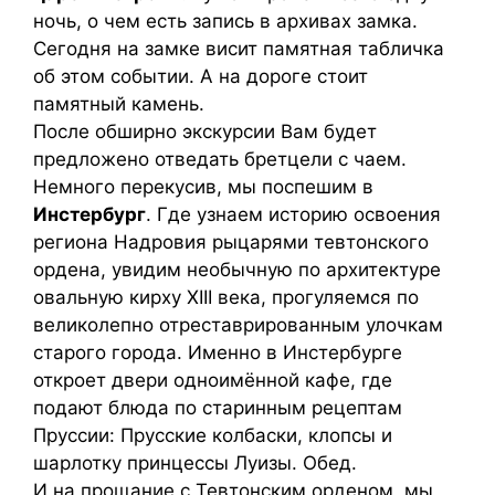
ночь, о чем есть запись в архивах замка.
Сегодня на замке висит памятная табличка
об этом событии. А на дороге стоит
памятный камень.
После обширно экскурсии Вам будет
предложено отведать бретцели с чаем.
Немного перекусив, мы поспешим в
Инстербург
. Где узнаем историю освоения
региона Надровия рыцарями тевтонского
ордена, увидим необычную по архитектуре
овальную кирху XIII века, прогуляемся по
великолепно отреставрированным улочкам
старого города. Именно в Инстербурге
откроет двери одноимённой кафе, где
подают блюда по старинным рецептам
Пруссии: Прусские колбаски, клопсы и
шарлотку принцессы Луизы. Обед.
И на прощание с Тевтонским орденом, мы