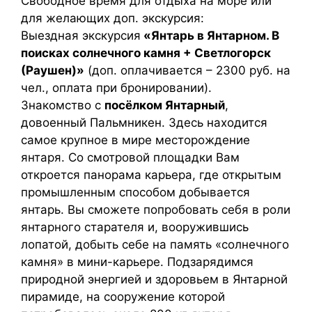
Свободное время для отдыха на море или
для желающих доп. экскурсия:
Выездная экскурсия
«Янтарь в Янтарном. В
поисках солнечного камня + Светлогорск
(Раушен)»
(доп. оплачивается – 2300 руб. на
чел., оплата при бронировании).
Знакомство с
посёлком Янтарный
,
довоенный Пальмникен. Здесь находится
самое крупное в мире месторождение
янтаря. Со смотровой площадки Вам
откроется панорама карьера, где открытым
промышленным способом добывается
янтарь. Вы сможете попробовать себя в роли
янтарного старателя и, вооружившись
лопатой, добыть себе на память «солнечного
камня» в мини-карьере. Подзарядимся
природной энергией и здоровьем в Янтарной
пирамиде, на сооружение которой