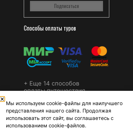
Способы оплаты туров
+ Еще 14 способов
оплаты путешествия
Мы используем cookie-файлы для наилучшего
представления нашего сайта. Продолжая
использовать этот сайт, вы соглашаетесь с
использованием cookie-файлов.
©2026 Турагентство Турсфера - Поиск туров от надежных