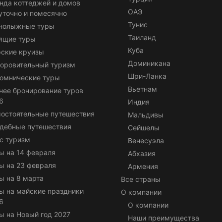
нда коттеджей и домов
ОАЭ
уточно и помесячно
Тунис
нолыжные туры
Таиланд
ящие туры
Куба
ские круизы
Доминикана
оровительный туризм
Шри-Ланка
омнические туры
Вьетнам
нее бронирование туров
6
Индия
остоятельные путешествия
Мальдивы
дебные путешествия
Сейшелы
с туризм
Венесуэла
ы на 14 февраля
Абхазия
ы на 23 февраля
Армения
ы на 8 марта
Все страны
ы на майские праздники
О компании
6
О компании
ы на Новый год 2027
Наши преимущества