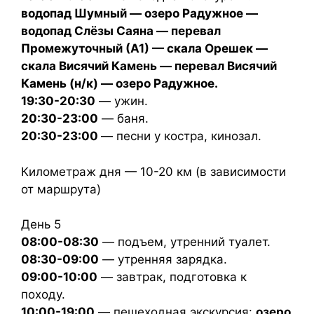
водопад Шумный — озеро Радужное —
водопад Слёзы Саяна — перевал
Промежуточный (А1) — скала Орешек —
скала Висячий Камень — перевал Висячий
Камень (н/к) — озеро Радужное.
19:30-20:30
— ужин.
20:30-23:00
— баня.
20:30-23:00
— песни у костра, кинозал.
Километраж дня — 10-20 км (в зависимости
от маршрута)
День 5
08:00-08:30
— подъем, утренний туалет.
08:30-09:00
— утренняя зарядка.
09:00-10:00
— завтрак, подготовка к
походу.
10:00-19:00
— пешеходная экскурсия:
озеро