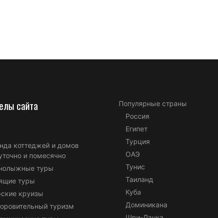
елы сайта
Популярные страны
Россия
Египет
Турция
нда коттеджей и домов
ОАЭ
уточно и помесячно
Тунис
нолыжные туры
Таиланд
ящие туры
Куба
ские круизы
Доминикана
оровительный туризм
Шри-Ланка