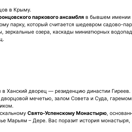
цов в Крыму.
ронцовского паркового ансамбля
в бывшем имении к
му парку, который считается шедевром садово-парк
, зеркальные озера, каскады миниатюрных водопадо
ц.
я в Ханский дворец — резиденцию династии Гиреев.
: дворцовой мечетью, залом Совета и Суда, гарем
иком.
 скальному
Свято-Успенскому Монастырю
, основан
лье Марьям – Дере. Вас поразит история монастыря,