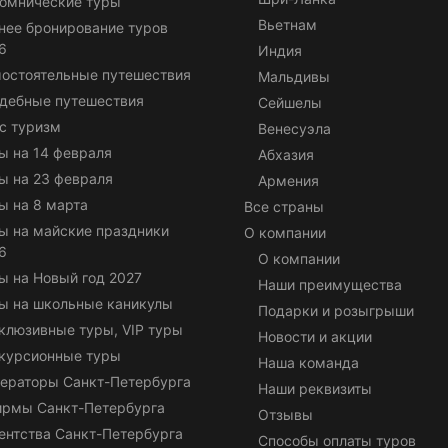
омнические туры
Вьетнам
нее бронирование туров
6
Индия
остоятельные путешествия
Мальдивы
дебные путешествия
Сейшелы
с туризм
Венесуэла
ы на 14 февраля
Абхазия
ы на 23 февраля
Армения
ы на 8 марта
Все страны
ы на майские праздники
О компании
6
О компании
ы на Новый год 2027
Наши преимущества
ы на школьные каникулы
Подарки и розыгрыши
клюзивные туры, VIP туры
Новости и акции
курсионные туры
Наша команда
ераторы Санкт-Петербурга
Наши реквизиты
ирмы Санкт-Петербурга
Отзывы
ентства Санкт-Петербурга
Способы оплаты туров