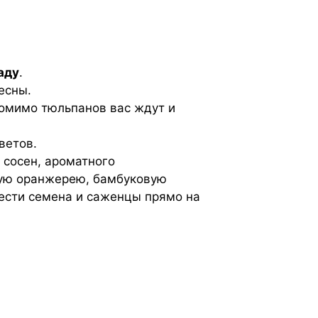
аду
.
есны.
помимо тюльпанов вас ждут и
ветов.
 сосен, ароматного
вую оранжерею, бамбуковую
ести семена и саженцы прямо на