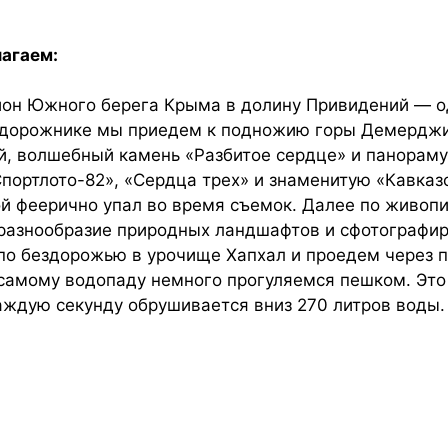
лагаем:
ион Южного берега Крыма в долину Привидений — о
едорожнике мы приедем к подножию горы Демерджи,
й, волшебный камень «Разбитое сердце» и панорам
Спортлото-82», «Сердца трех» и знаменитую «Кавка
рой феерично упал во время съемок. Далее по живоп
разнообразие природных ландшафтов и сфотографир
о бездорожью в урочище Хапхал и проедем через п
 самому водопаду немного прогуляемся пешком. Это
каждую секунду обрушивается вниз 270 литров воды.