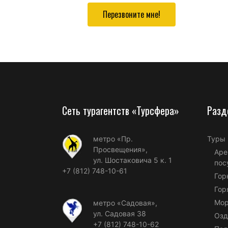
Перезвоните мне!
Сеть турагентств «Турсфера»
Разд
метро «Пр.
Туры
Просвещения»,
Аре
ул. Шостаковича 5 к. 1
пос
+7 (812) 748-10-61
Гор
Гор
Мор
метро «Садовая»,
ул. Садовая 38
Озд
+7 (812) 748-10-62