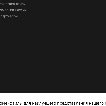
тические сайты
омпании России
 партнером
okie-файлы для наилучшего представления нашего 