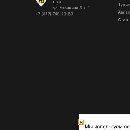
пр.»,
Турис
ул. Уточкина 6 к. 1
Авиак
+7 (812) 748-10-69
Стать
Мы используем co