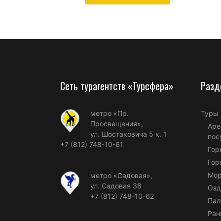
Сеть турагентств «Турсфера»
Разд
метро «Пр.
Туры
Просвещения»,
Аре
ул. Шостаковича 5 к. 1
пос
+7 (812) 748-10-61
Гор
Гор
Мор
метро «Садовая»,
ул. Садовая 38
Озд
+7 (812) 748-10-62
Пал
Ран