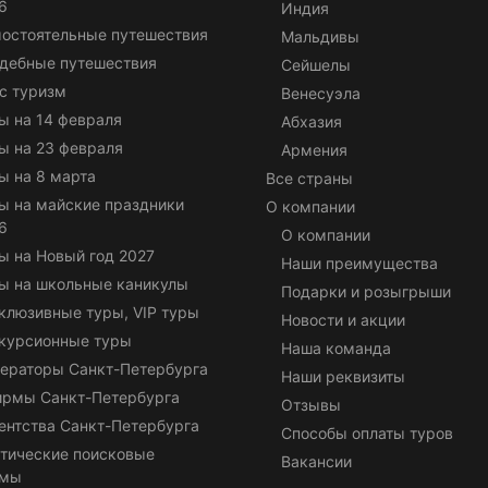
6
Индия
остоятельные путешествия
Мальдивы
дебные путешествия
Сейшелы
с туризм
Венесуэла
ы на 14 февраля
Абхазия
ы на 23 февраля
Армения
ы на 8 марта
Все страны
ы на майские праздники
О компании
6
О компании
ы на Новый год 2027
Наши преимущества
ы на школьные каникулы
Подарки и розыгрыши
клюзивные туры, VIP туры
Новости и акции
курсионные туры
Наша команда
ераторы Санкт-Петербурга
Наши реквизиты
ирмы Санкт-Петербурга
Отзывы
ентства Санкт-Петербурга
Способы оплаты туров
тические поисковые
Вакансии
емы