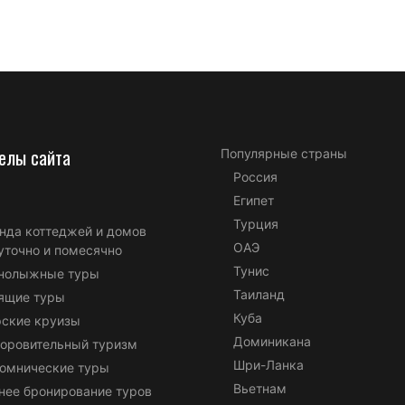
елы сайта
Популярные страны
Россия
Египет
Турция
нда коттеджей и домов
ОАЭ
уточно и помесячно
Тунис
нолыжные туры
Таиланд
ящие туры
Куба
ские круизы
Доминикана
оровительный туризм
Шри-Ланка
омнические туры
Вьетнам
нее бронирование туров