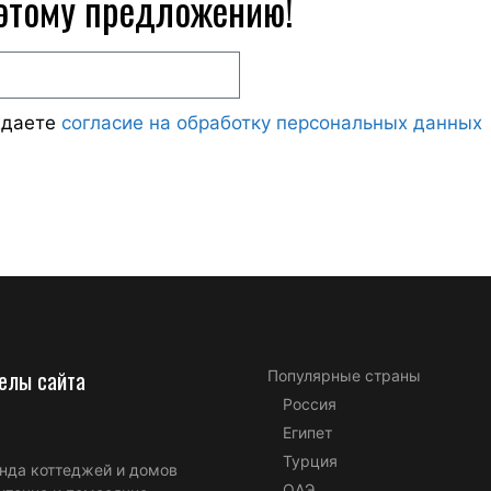
 этому предложению!
ждаете
согласие на обработку персональных данных
елы сайта
Популярные страны
Россия
Египет
Турция
нда коттеджей и домов
ОАЭ