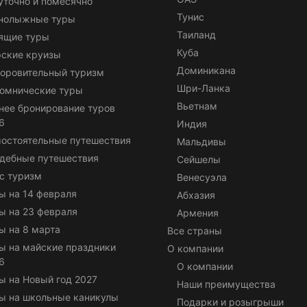
уточно и помесячно
Тунис
нолыжные туры
Таиланд
ящие туры
Куба
ские круизы
Доминикана
оровительный туризм
Шри-Ланка
омнические туры
Вьетнам
нее бронирование туров
6
Индия
остоятельные путешествия
Мальдивы
дебные путешествия
Сейшелы
с туризм
Венесуэла
ы на 14 февраля
Абхазия
ы на 23 февраля
Армения
ы на 8 марта
Все страны
ы на майские праздники
О компании
6
О компании
ы на Новый год 2027
Наши преимущества
ы на школьные каникулы
Подарки и розыгрыши