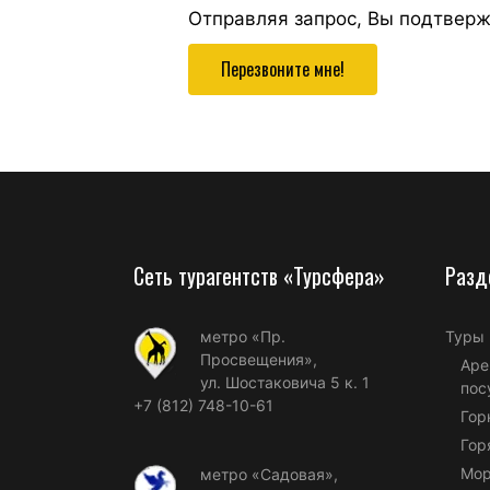
Отправляя запрос, Вы подтвер
Перезвоните мне!
Сеть турагентств «Турсфера»
Разд
метро «Пр.
Туры
Просвещения»,
Аре
ул. Шостаковича 5 к. 1
пос
+7 (812) 748-10-61
Гор
Гор
Мор
метро «Садовая»,