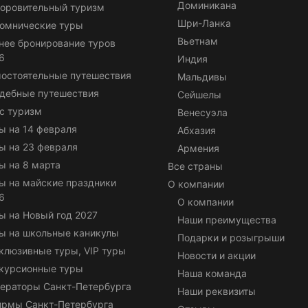
Доминикана
оровительный туризм
Шри-Ланка
омнические туры
Вьетнам
нее бронирование туров
6
Индия
остоятельные путешествия
Мальдивы
дебные путешествия
Сейшелы
с туризм
Венесуэла
ы на 14 февраля
Абхазия
ы на 23 февраля
Армения
ы на 8 марта
Все страны
ы на майские праздники
О компании
6
О компании
ы на Новый год 2027
Наши преимущества
ы на школьные каникулы
Подарки и розыгрыши
клюзивные туры, VIP туры
Новости и акции
курсионные туры
Наша команда
ераторы Санкт-Петербурга
Наши реквизиты
ирмы Санкт-Петербурга