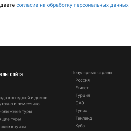
ждаете
согласие на обработку персональных данных
елы сайта
Популярные страны
Россия
Египет
Турция
нда коттеджей и домов
ОАЭ
уточно и помесячно
Тунис
нолыжные туры
Таиланд
ящие туры
Куба
ские круизы