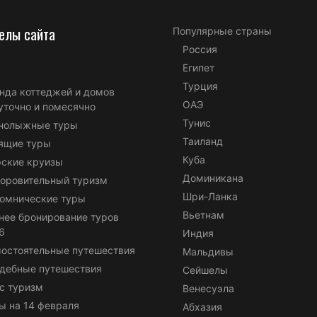
елы сайта
Популярные страны
Россия
Египет
Турция
нда коттеджей и домов
ОАЭ
уточно и помесячно
Тунис
нолыжные туры
Таиланд
ящие туры
Куба
ские круизы
Доминикана
оровительный туризм
Шри-Ланка
омнические туры
Вьетнам
нее бронирование туров
6
Индия
остоятельные путешествия
Мальдивы
дебные путешествия
Сейшелы
с туризм
Венесуэла
ы на 14 февраля
Абхазия