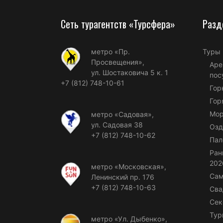
Сеть турагентств «Турсфера»
Разд
метро «Пр.
Туры
Просвещения»,
Аре
ул. Шостаковича 5 к. 1
пос
+7 (812) 748-10-61
Гор
Гор
Мор
метро «Садовая»,
ул. Садовая 38
Озд
+7 (812) 748-10-62
Пал
Ран
202
метро «Московская»,
Сам
Ленинский пр. 176
+7 (812) 748-10-63
Сва
Сек
Тур
метро «Ул. Дыбенко»,