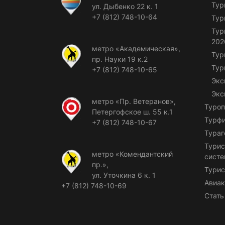
Тур
ул. Дыбенко 22 к. 1
+7 (812) 748-10-64
Тур
Тур
202
метро «Академическая»,
Тур
пр. Науки 19 к.2
Тур
+7 (812) 748-10-65
Экс
Экс
метро «Пр. Ветеранов»,
Туроп
Петергофское ш. 55 к.1
Турф
+7 (812) 748-10-67
Тураг
Турис
метро «Комендантский
сист
пр.»,
Турис
ул. Уточкина 6 к. 1
Авиак
+7 (812) 748-10-69
Стать