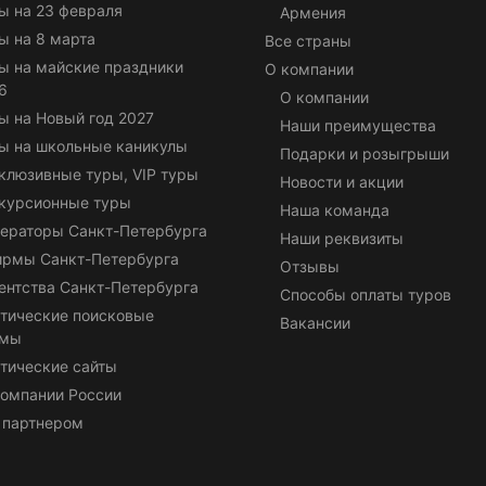
ы на 23 февраля
Армения
ы на 8 марта
Все страны
ы на майские праздники
О компании
6
О компании
ы на Новый год 2027
Наши преимущества
ы на школьные каникулы
Подарки и розыгрыши
клюзивные туры, VIP туры
Новости и акции
курсионные туры
Наша команда
ераторы Санкт-Петербурга
Наши реквизиты
ирмы Санкт-Петербурга
Отзывы
ентства Санкт-Петербурга
Способы оплаты туров
тические поисковые
Вакансии
емы
тические сайты
омпании России
 партнером