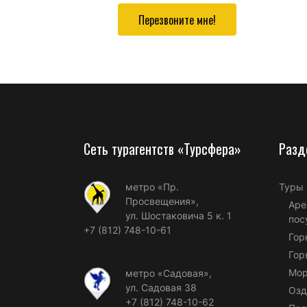
Перезвоните мне!
Сеть турагентств «Турсфера»
Разд
метро «Пр.
Туры
Просвещения»,
Аре
ул. Шостаковича 5 к. 1
пос
+7 (812) 748-10-61
Гор
Гор
Мор
метро «Садовая»,
ул. Садовая 38
Озд
+7 (812) 748-10-62