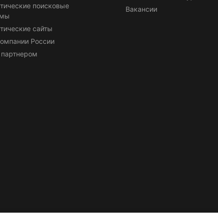
тические поисковые
Вакансии
емы
тические сайты
омпании России
 партнером