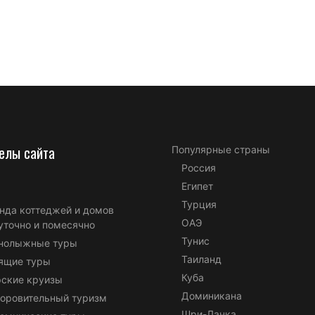
елы сайта
Популярные страны
Россия
Египет
Турция
нда коттеджей и домов
ОАЭ
уточно и помесячно
Тунис
нолыжные туры
Таиланд
ящие туры
Куба
ские круизы
Доминикана
оровительный туризм
Шри-Ланка