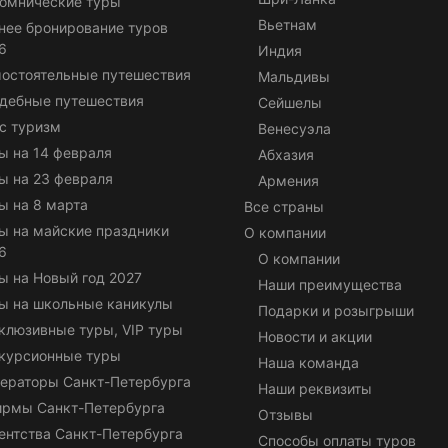
омнические туры
Вьетнам
нее бронирование туров
6
Индия
остоятельные путешествия
Мальдивы
дебные путешествия
Сейшелы
с туризм
Венесуэла
ы на 14 февраля
Абхазия
ы на 23 февраля
Армения
ы на 8 марта
Все страны
ы на майские праздники
О компании
6
О компании
ы на Новый год 2027
Наши преимущества
ы на школьные каникулы
Подарки и розыгрыши
клюзивные туры, VIP туры
Новости и акции
курсионные туры
Наша команда
ераторы Санкт-Петербурга
Наши реквизиты
ирмы Санкт-Петербурга
Отзывы
ентства Санкт-Петербурга
Способы оплаты туров