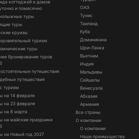
нда коттеджей и домов
ОАЭ
уточно и помесячно
Тунис
нолыжные туры
Таиланд
ящие туры
Куба
ские круизы
Доминикана
оровительный туризм
Шри-Ланка
омнические туры
Вьетнам
нее бронирование туров
6
Индия
остоятельные путешествия
Мальдивы
дебные путешествия
Сейшелы
с туризм
Венесуэла
ы на 14 февраля
Абхазия
ы на 23 февраля
Армения
ы на 8 марта
Все страны
ы на майские праздники
О компании
6
О компании
ы на Новый год 2027
Наши преимущества