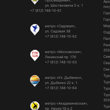
Просвещения»,
Аре
ул. Шостаковича 5 к. 1
пос
+7 (812) 748-10-61
Гор
Гор
Мор
метро «Садовая»,
ул. Садовая 38
Озд
+7 (812) 748-10-62
Пал
Ран
202
метро «Московская»,
Сам
Ленинский пр. 176
+7 (812) 748-10-63
Сва
Сек
Тур
метро «Ул. Дыбенко»,
Тур
ул. Дыбенко 22 к. 1
+7 (812) 748-10-64
Тур
Тур
202
метро «Академическая»,
Тур
пр. Науки 19 к.2