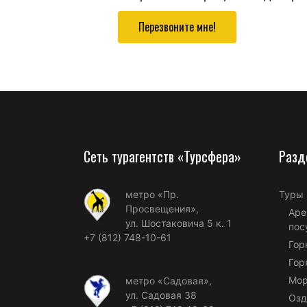
Перезвоните мне!
Сеть турагентств «Турсфера»
Разд
метро «Пр.
Туры
Просвещения»,
Аре
ул. Шостаковича 5 к. 1
пос
+7 (812) 748-10-61
Гор
Гор
Мор
метро «Садовая»,
ул. Садовая 38
Озд