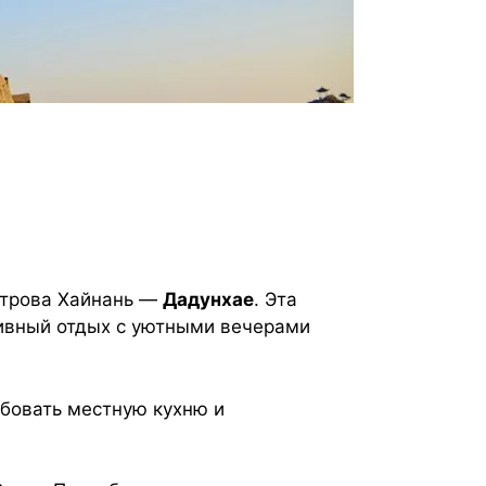
строва Хайнань —
Дадунхае
. Эта
тивный отдых с уютными вечерами
обовать местную кухню и
.