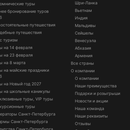
Шри-Ланка
омнические туры
Вьетнам
нее бронирование туров
6
Индия
остоятельные путешествия
Мальдивы
дебные путешествия
Сейшелы
с туризм
Венесуэла
ы на 14 февраля
Абхазия
ы на 23 февраля
Армения
ы на 8 марта
Все страны
ы на майские праздники
О компании
6
О компании
ы на Новый год 2027
Наши преимущества
ы на школьные каникулы
Подарки и розыгрыши
клюзивные туры, VIP туры
Новости и акции
курсионные туры
Наша команда
ераторы Санкт-Петербурга
Наши реквизиты
ирмы Санкт-Петербурга
Отзывы
ентства Санкт-Петербурга