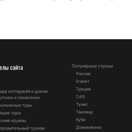
елы сайта
Популярные страны
Россия
Египет
Турция
нда коттеджей и домов
ОАЭ
уточно и помесячно
Тунис
нолыжные туры
Таиланд
ящие туры
Куба
ские круизы
Доминикана
оровительный туризм