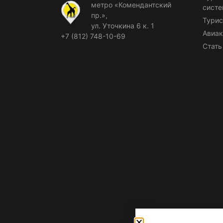
метро «Комендантский
сист
пр.»,
Турис
ул. Уточкина 6 к. 1
Авиак
+7 (812) 748-10-69
Стать