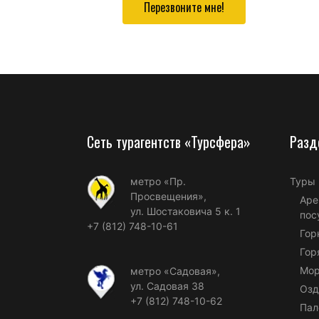
Перезвоните мне!
Сеть турагентств «Турсфера»
Разд
метро «Пр.
Туры
Просвещения»,
Аре
ул. Шостаковича 5 к. 1
пос
+7 (812) 748-10-61
Гор
Гор
Мор
метро «Садовая»,
ул. Садовая 38
Озд
+7 (812) 748-10-62
Пал