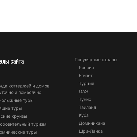
елы сайта
Популярные страны
Россия
Египет
Турция
нда коттеджей и домов
ОАЭ
уточно и помесячно
Тунис
нолыжные туры
Таиланд
ящие туры
Куба
ские круизы
Доминикана
оровительный туризм
Шри-Ланка
омнические туры