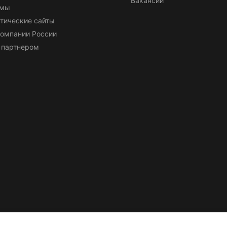
Вакансии
емы
тические сайты
омпании России
 партнером