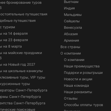
Вьетнам
нее бронирование туров
6
Индия
остоятельные путешествия
Мальдивы
дебные путешествия
Сейшелы
с туризм
Венесуэла
ы на 14 февраля
Абхазия
ы на 23 февраля
Армения
ы на 8 марта
Все страны
ы на майские праздники
О компании
6
О компании
ы на Новый год 2027
Наши преимущества
ы на школьные каникулы
Подарки и розыгрыши
клюзивные туры, VIP туры
Новости и акции
курсионные туры
Наша команда
ераторы Санкт-Петербурга
Наши реквизиты
ирмы Санкт-Петербурга
Отзывы
ентства Санкт-Петербурга
Способы оплаты туров
тические поисковые