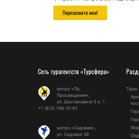
Перезвоните мне!
Сеть турагентств «Турсфера»
Разд
метро «Пр.
Туры
Просвещения»,
Аре
ул. Шостаковича 5 к. 1
пос
+7 (812) 748-10-61
Гор
Гор
Мор
метро «Садовая»,
ул. Садовая 38
Озд