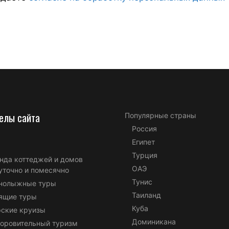
елы сайта
Популярные страны
Россия
Египет
Турция
нда коттеджей и домов
ОАЭ
уточно и помесячно
Тунис
нолыжные туры
Таиланд
ящие туры
Куба
ские круизы
Доминикана
оровительный туризм