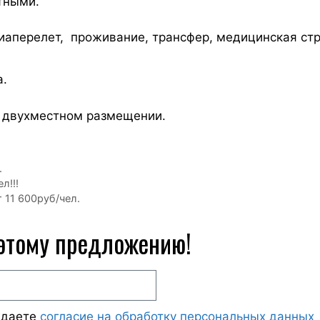
тными.
перелет, проживание, трансфер, медицинская стра
а.
и двухместном размещении.
.
л!!!
т 11 600руб/чел.
 этому предложению!
ждаете
согласие на обработку персональных данных