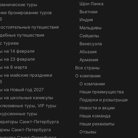
Шри-Ланка
омнические туры
Вьетнам
нее бронирование туров
6
Индия
остоятельные путешествия
Мальдивы
дебные путешествия
Сейшелы
с туризм
Венесуэла
ы на 14 февраля
Абхазия
ы на 23 февраля
Армения
ы на 8 марта
Все страны
ы на майские праздники
О компании
6
О компании
ы на Новый год 2027
Наши преимущества
ы на школьные каникулы
Подарки и розыгрыши
клюзивные туры, VIP туры
Новости и акции
курсионные туры
Наша команда
ераторы Санкт-Петербурга
Наши реквизиты
ирмы Санкт-Петербурга
Отзывы
ентства Санкт-Петербурга