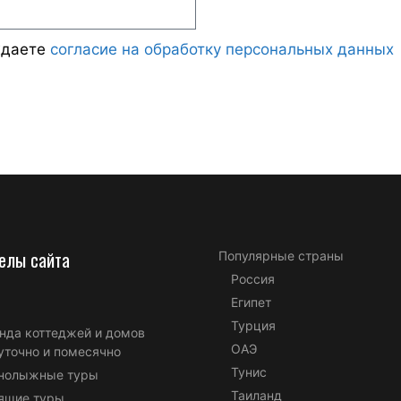
ждаете
согласие на обработку персональных данных
елы сайта
Популярные страны
Россия
Египет
Турция
нда коттеджей и домов
ОАЭ
уточно и помесячно
Тунис
нолыжные туры
Таиланд
ящие туры