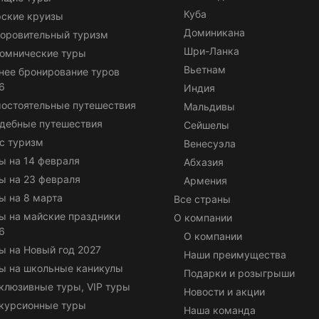
Куба
ские круизы
Доминикана
оровительный туризм
Шри-Ланка
омнические туры
Вьетнам
нее бронирование туров
6
Индия
остоятельные путешествия
Мальдивы
дебные путешествия
Сейшелы
с туризм
Венесуэла
ы на 14 февраля
Абхазия
ы на 23 февраля
Армения
ы на 8 марта
Все страны
ы на майские праздники
О компании
6
О компании
ы на Новый год 2027
Наши преимущества
ы на школьные каникулы
Подарки и розыгрыши
клюзивные туры, VIP туры
Новости и акции
курсионные туры
Наша команда