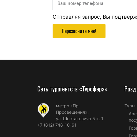
Отправляя запрос, Вы подтвер
Перезвоните мне!
Сеть турагентств «Турсфера»
Разд
метро «Пр.
Туры
Просвещения»,
Аре
ул. Шостаковича 5 к. 1
пос
+7 (812) 748-10-61
Гор
Гор