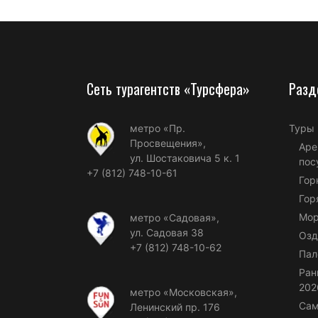
Сеть турагентств «Турсфера»
Разд
метро «Пр.
Туры
Просвещения»,
Аре
ул. Шостаковича 5 к. 1
пос
+7 (812) 748-10-61
Гор
Гор
Мор
метро «Садовая»,
ул. Садовая 38
Озд
+7 (812) 748-10-62
Пал
Ран
202
метро «Московская»,
Сам
Ленинский пр. 176