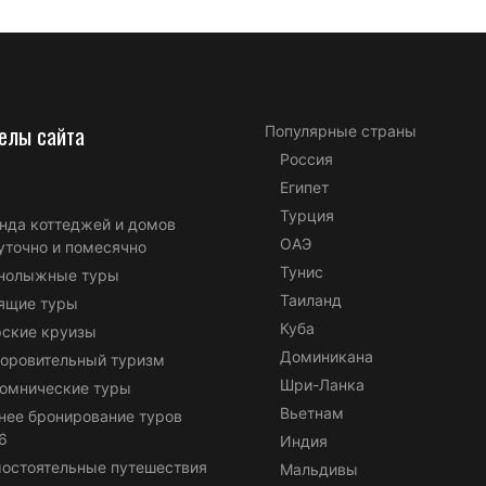
елы сайта
Популярные страны
Россия
Египет
Турция
нда коттеджей и домов
ОАЭ
уточно и помесячно
Тунис
нолыжные туры
Таиланд
ящие туры
Куба
ские круизы
Доминикана
оровительный туризм
Шри-Ланка
омнические туры
Вьетнам
нее бронирование туров
6
Индия
остоятельные путешествия
Мальдивы