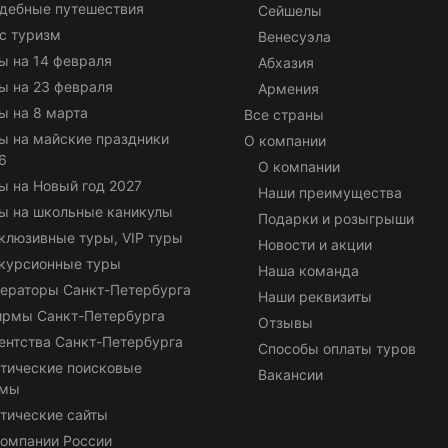
дебные путешествия
Сейшелы
с туризм
Венесуэла
ы на 14 февраля
Абхазия
ы на 23 февраля
Армения
ы на 8 марта
Все страны
ы на майские праздники
О компании
6
О компании
ы на Новый год 2027
Наши преимущества
ы на школьные каникулы
Подарки и розыгрыши
клюзивные туры, VIP туры
Новости и акции
курсионные туры
Наша команда
ераторы Санкт-Петербурга
Наши реквизиты
ирмы Санкт-Петербурга
Отзывы
ентства Санкт-Петербурга
Способы оплаты туров
тические поисковые
Вакансии
емы
тические сайты
омпании России