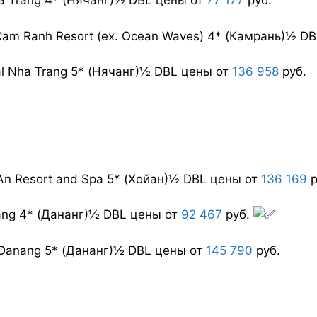
a Trang 4* (Нячанг)
½ DBL цены от
77 177
руб.
Cam Ranh Resort (ex. Ocean Waves) 4* (Камрань)
½ DB
al Nha Trang 5* (Нячанг)
½ DBL цены от
136 958
руб.
 An Resort and Spa 5* (Хойан)
½ DBL цены от
136 169
р
ang 4* (Дананг)
½ DBL цены от
92 467
руб.
Danang 5* (Дананг)
½ DBL цены от
145 790
руб.