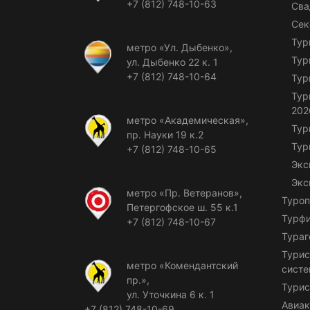
+7 (812) 748-10-63
Сва
Сек
Тур
метро «Ул. Дыбенко»,
Тур
ул. Дыбенко 22 к. 1
+7 (812) 748-10-64
Тур
Тур
202
метро «Академическая»,
Тур
пр. Науки 19 к.2
Тур
+7 (812) 748-10-65
Экс
Экс
метро «Пр. Ветеранов»,
Туроп
Петергофское ш. 55 к.1
Турф
+7 (812) 748-10-67
Тураг
Турис
метро «Комендантский
сист
пр.»,
Турис
ул. Уточкина 6 к. 1
Авиак
+7 (812) 748-10-69