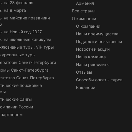
ы на 23 февраля
Армения
ы на 8 марта
Все страны
ы на майские праздники
О компании
6
О компании
ы на Новый год 2027
Наши преимущества
ы на школьные каникулы
Подарки и розыгрыши
клюзивные туры, VIP туры
Новости и акции
курсионные туры
Наша команда
ераторы Санкт-Петербурга
Наши реквизиты
ирмы Санкт-Петербурга
Отзывы
ентства Санкт-Петербурга
Способы оплаты туров
тические поисковые
Вакансии
емы
тические сайты
омпании России
 партнером