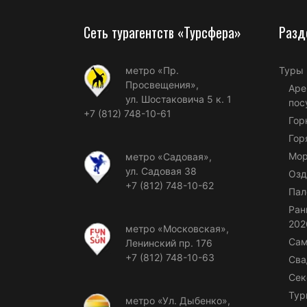
Сеть турагентств «Турсфера»
Разд
метро «Пр.
Туры
Просвещения»,
Аре
ул. Шостаковича 5 к. 1
пос
+7 (812) 748-10-61
Гор
Гор
Мор
метро «Садовая»,
ул. Садовая 38
Озд
+7 (812) 748-10-62
Пал
Ран
202
метро «Московская»,
Сам
Ленинский пр. 176
+7 (812) 748-10-63
Сва
Сек
Тур
метро «Ул. Дыбенко»,