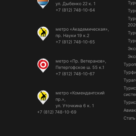
Тур
ул. Дыбенко 22 к. 1
+7 (812) 748-10-64
Тур
Тур
202
метро «Академическая»,
Тур
пр. Науки 19 к.2
Тур
+7 (812) 748-10-65
Экс
Экс
метро «Пр. Ветеранов»,
Туроп
Петергофское ш. 55 к.1
Турф
+7 (812) 748-10-67
Тураг
Турис
метро «Комендантский
сист
пр.»,
Турис
ул. Уточкина 6 к. 1
Авиак
+7 (812) 748-10-69
Стать