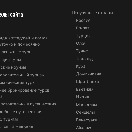
елы сайта
Популярные страны
Россия
Египет
Турция
нда коттеджей и домов
ОАЭ
уточно и помесячно
Тунис
нолыжные туры
Таиланд
ящие туры
Куба
ские круизы
Доминикана
оровительный туризм
Шри-Ланка
омнические туры
Вьетнам
нее бронирование туров
6
Индия
остоятельные путешествия
Мальдивы
дебные путешествия
Сейшелы
с туризм
Венесуэла
ы на 14 февраля
Абхазия