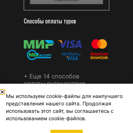
Способы оплаты туров
+ Еще 14 способов
оплаты путешествия
Мы используем cookie-файлы для наилучшего
представления нашего сайта. Продолжая
использовать этот сайт, вы соглашаетесь с
использованием cookie-файлов.
©2026 Турагентство Турсфера - Поиск туров от надежных
туроператоров, официальный сайт турфирмы ТУРСФЕРА -
турагентства во всех районах Санкт-Петербурга