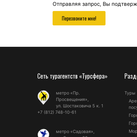
Отправляя запрос, Вы подтвер
Перезвоните мне!
Сеть турагентств «Турсфера»
Разд
метро «Пр.
Туры
Просвещения»,
Аре
ул. Шостаковича 5 к. 1
пос
+7 (812) 748-10-61
Гор
Гор
Мор
метро «Садовая»,