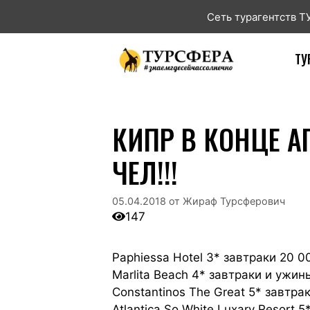
Сеть турагентств 
ТУ
КИПР В КОНЦЕ А
ЧЕЛ!!!
05.04.2018
от
Жираф Турсферович
147
Paphiessa Hotel 3* завтраки 20 0
Marlita Beach 4* завтраки и ужин
Constantinos The Great 5* завтра
Atlantica So White Luxary Resort 