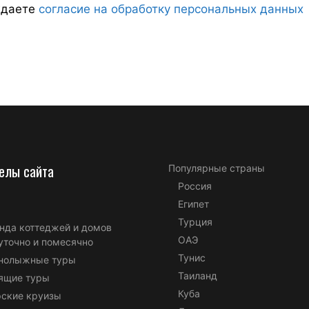
ждаете
согласие на обработку персональных данных
елы сайта
Популярные страны
Россия
Египет
Турция
нда коттеджей и домов
ОАЭ
уточно и помесячно
Тунис
нолыжные туры
Таиланд
ящие туры
Куба
ские круизы