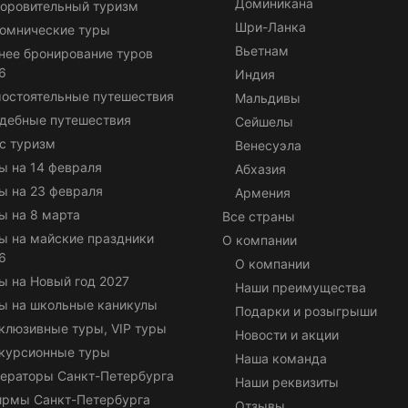
Доминикана
оровительный туризм
Шри-Ланка
омнические туры
Вьетнам
нее бронирование туров
6
Индия
остоятельные путешествия
Мальдивы
дебные путешествия
Сейшелы
с туризм
Венесуэла
ы на 14 февраля
Абхазия
ы на 23 февраля
Армения
ы на 8 марта
Все страны
ы на майские праздники
О компании
6
О компании
ы на Новый год 2027
Наши преимущества
ы на школьные каникулы
Подарки и розыгрыши
клюзивные туры, VIP туры
Новости и акции
курсионные туры
Наша команда
ераторы Санкт-Петербурга
Наши реквизиты
ирмы Санкт-Петербурга
Отзывы