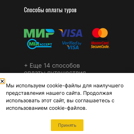
Способы оплаты туров
+ Еще 14 способов
оплаты путешествия
Мы используем cookie-файлы для наилучшего
представления нашего сайта. Продолжая
использовать этот сайт, вы соглашаетесь с
использованием cookie-файлов.
©2026 Турагентство Турсфера - Поиск туров от надежных
туроператоров, официальный сайт турфирмы ТУРСФЕРА -
турагентства во всех районах Санкт-Петербурга
Принять