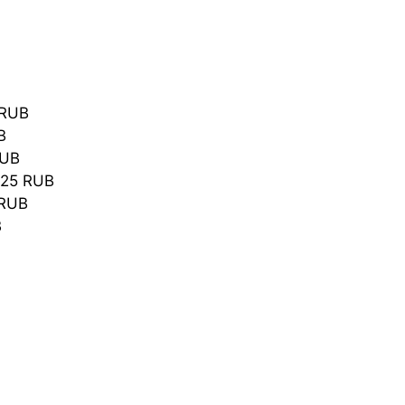
 RUB
B
RUB
325 RUB
 RUB
B