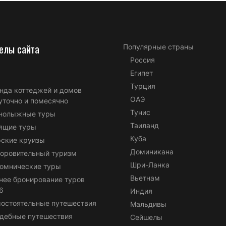
елы сайта
Популярные страны
Россия
Египет
Турция
нда коттеджей и домов
ОАЭ
уточно и помесячно
Тунис
нолыжные туры
Таиланд
ящие туры
Куба
ские круизы
Доминикана
оровительный туризм
Шри-Ланка
омнические туры
Вьетнам
нее бронирование туров
6
Индия
остоятельные путешествия
Мальдивы
дебные путешествия
Сейшелы