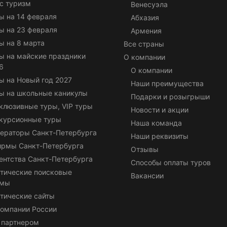
с туризм
Венесуэла
ы на 14 февраля
Абхазия
ы на 23 февраля
Армения
ы на 8 марта
Все страны
ы на майские праздники
О компании
6
О компании
ы на Новый год 2027
Наши преимущества
ы на школьные каникулы
Подарки и розыгрыши
клюзивные туры, VIP туры
Новости и акции
курсионные туры
Наша команда
ераторы Санкт-Петербурга
Наши реквизиты
ирмы Санкт-Петербурга
Отзывы
ентства Санкт-Петербурга
Способы оплаты туров
тические поисковые
Вакансии
емы
тические сайты
омпании России
 партнером