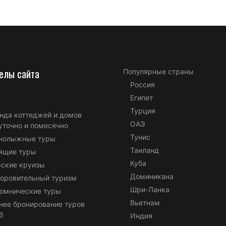
елы сайта
Популярные страны
Россия
Египет
Турция
нда коттеджей и домов
ОАЭ
уточно и помесячно
Тунис
нолыжные туры
Таиланд
ящие туры
Куба
ские круизы
Доминикана
оровительный туризм
Шри-Ланка
омнические туры
Вьетнам
нее бронирование туров
6
Индия