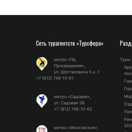
Сеть турагентств «Турсфера»
Разд
метро «Пр.
Туры
Просвещения»,
Аре
ул. Шостаковича 5 к. 1
пос
+7 (812) 748-10-61
Гор
Гор
Мор
метро «Садовая»,
ул. Садовая 38
Озд
+7 (812) 748-10-62
Пал
Ран
202
метро «Московская»,