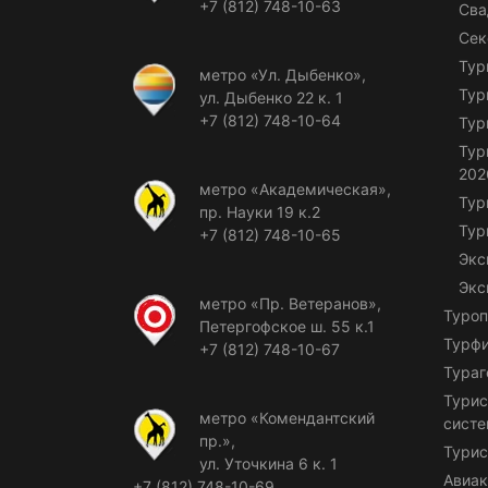
+7 (812) 748-10-63
Сва
Сек
Тур
метро «Ул. Дыбенко»,
Тур
ул. Дыбенко 22 к. 1
+7 (812) 748-10-64
Тур
Тур
202
метро «Академическая»,
Тур
пр. Науки 19 к.2
Тур
+7 (812) 748-10-65
Экс
Экс
метро «Пр. Ветеранов»,
Туроп
Петергофское ш. 55 к.1
Турф
+7 (812) 748-10-67
Тураг
Турис
метро «Комендантский
сист
пр.»,
Турис
ул. Уточкина 6 к. 1
Авиак
+7 (812) 748-10-69