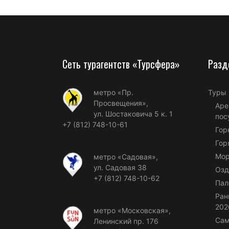
Сеть турагентств «Турсфера»
Разд
метро «Пр.
Туры
Просвещения»,
Аре
ул. Шостаковича 5 к. 1
пос
+7 (812) 748-10-61
Гор
Гор
Мор
метро «Садовая»,
ул. Садовая 38
Озд
+7 (812) 748-10-62
Пал
Ран
202
метро «Московская»,
Сам
Ленинский пр. 176