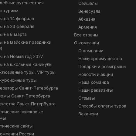
дебные путешествия
Сейшелы
с туризм
Венесуэла
ы на 14 февраля
Абхазия
ы на 23 февраля
Армения
ы на 8 марта
Все страны
ы на майские праздники
О компании
6
О компании
ы на Новый год 2027
Наши преимущества
ы на школьные каникулы
Подарки и розыгрыши
клюзивные туры, VIP туры
Новости и акции
курсионные туры
Наша команда
ераторы Санкт-Петербурга
Наши реквизиты
ирмы Санкт-Петербурга
Отзывы
ентства Санкт-Петербурга
Способы оплаты туров
тические поисковые
Вакансии
емы
тические сайты
омпании России