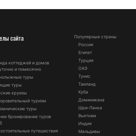
елы сайта
Популярные страны
Россия
Египет
Турция
нда коттеджей и домов
ОАЭ
уточно и помесячно
Тунис
нолыжные туры
Таиланд
ящие туры
Куба
ские круизы
Доминикана
оровительный туризм
Шри-Ланка
омнические туры
Вьетнам
нее бронирование туров
6
Индия
остоятельные путешествия
Мальдивы