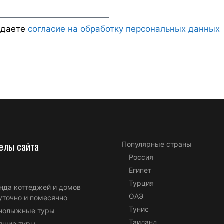
ждаете
согласие на обработку персональных данных
елы сайта
Популярные страны
Россия
Египет
Турция
нда коттеджей и домов
ОАЭ
уточно и помесячно
Тунис
нолыжные туры
Таиланд
ящие туры