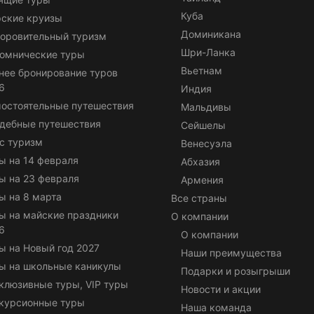
Куба
ские круизы
Доминикана
оровительный туризм
Шри-Ланка
омнические туры
Вьетнам
нее бронирование туров
6
Индия
остоятельные путешествия
Мальдивы
дебные путешествия
Сейшелы
с туризм
Венесуэла
ы на 14 февраля
Абхазия
ы на 23 февраля
Армения
ы на 8 марта
Все страны
ы на майские праздники
О компании
6
О компании
ы на Новый год 2027
Наши преимущества
ы на школьные каникулы
Подарки и розыгрыши
клюзивные туры, VIP туры
Новости и акции
курсионные туры
Наша команда