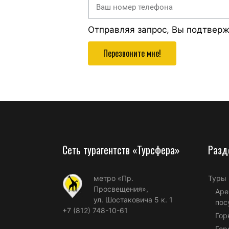
Отправляя запрос, Вы подтвер
Перезвоните мне!
Сеть турагентств «Турсфера»
Разд
метро «Пр.
Туры
Просвещения»,
Аре
ул. Шостаковича 5 к. 1
пос
+7 (812) 748-10-61
Гор
Гор