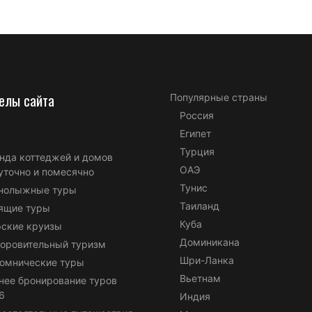
елы сайта
Популярные страны
Россия
Египет
Турция
нда коттеджей и домов
ОАЭ
уточно и помесячно
Тунис
нолыжные туры
Таиланд
ящие туры
Куба
ские круизы
Доминикана
оровительный туризм
Шри-Ланка
омнические туры
Вьетнам
нее бронирование туров
6
Индия