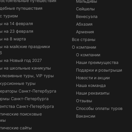
остоятельные путешествия
Мальдивы
дебные путешествия
Сейшелы
с туризм
Венесуэла
ы на 14 февраля
Абхазия
ы на 23 февраля
Армения
ы на 8 марта
Все страны
ы на майские праздники
О компании
6
О компании
ы на Новый год 2027
Наши преимущества
ы на школьные каникулы
Подарки и розыгрыши
клюзивные туры, VIP туры
Новости и акции
курсионные туры
Наша команда
ераторы Санкт-Петербурга
Наши реквизиты
ирмы Санкт-Петербурга
Отзывы
ентства Санкт-Петербурга
Способы оплаты туров
тические поисковые
Вакансии
емы
тические сайты