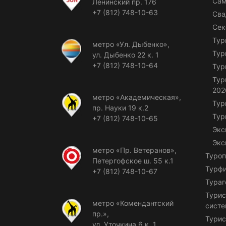
Сам
Ленинский пр. 176
+7 (812) 748-10-63
Сва
Сек
Тур
метро «Ул. Дыбенко»,
Тур
ул. Дыбенко 22 к. 1
+7 (812) 748-10-64
Тур
Тур
202
метро «Академическая»,
Тур
пр. Науки 19 к.2
Тур
+7 (812) 748-10-65
Экс
Экс
метро «Пр. Ветеранов»,
Туроп
Петергофское ш. 55 к.1
Турф
+7 (812) 748-10-67
Тураг
Турис
метро «Комендантский
сист
пр.»,
Турис
ул. Уточкина 6 к. 1