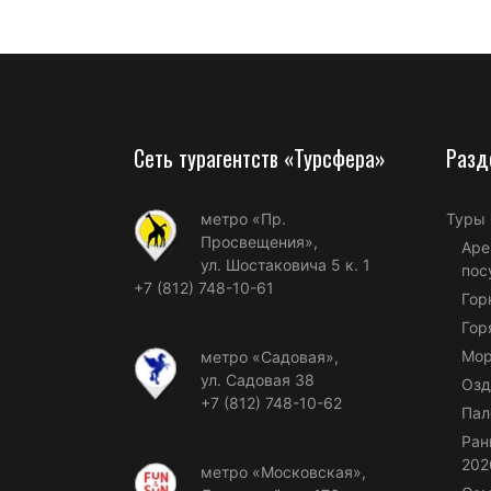
Сеть турагентств «Турсфера»
Разд
метро «Пр.
Туры
Просвещения»,
Аре
ул. Шостаковича 5 к. 1
пос
+7 (812) 748-10-61
Гор
Гор
Мор
метро «Садовая»,
ул. Садовая 38
Озд
+7 (812) 748-10-62
Пал
Ран
202
метро «Московская»,