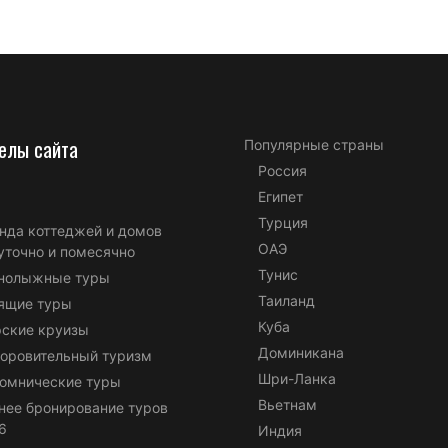
елы сайта
Популярные страны
Россия
Египет
Турция
нда коттеджей и домов
ОАЭ
уточно и помесячно
Тунис
нолыжные туры
Таиланд
ящие туры
Куба
ские круизы
Доминикана
оровительный туризм
Шри-Ланка
омнические туры
Вьетнам
нее бронирование туров
6
Индия