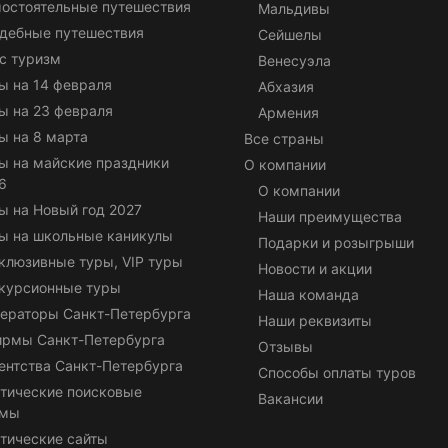
остоятельные путешествия
Мальдивы
дебные путешествия
Сейшелы
с туризм
Венесуэла
ы на 14 февраля
Абхазия
ы на 23 февраля
Армения
ы на 8 марта
Все страны
ы на майские праздники
О компании
6
О компании
ы на Новый год 2027
Наши преимущества
ы на школьные каникулы
Подарки и розыгрыши
клюзивные туры, VIP туры
Новости и акции
курсионные туры
Наша команда
ераторы Санкт-Петербурга
Наши реквизиты
ирмы Санкт-Петербурга
Отзывы
ентства Санкт-Петербурга
Способы оплаты туров
тические поисковые
Вакансии
емы
тические сайты