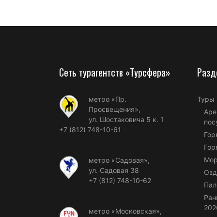
Сеть турагентств «Турсфера»
Разд
метро «Пр.
Туры
Просвещения»,
Аре
ул. Шостаковича 5 к. 1
пос
+7 (812) 748-10-61
Гор
Гор
Мор
метро «Садовая»,
ул. Садовая 38
Озд
+7 (812) 748-10-62
Пал
Ран
202
метро «Московская»,