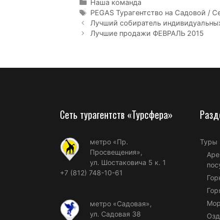
Наша команда
PEGAS Турагентство на Садовой / С
Лучший собиратель индивидуальных
Лучшие продажи ФЕВРАЛЬ 2015
Сеть турагентств «Турсфера»
Разд
метро «Пр.
Туры
Просвещения»,
Аре
ул. Шостаковича 5 к. 1
пос
+7 (812) 748-10-61
Гор
Гор
Мор
метро «Садовая»,
ул. Садовая 38
Озд