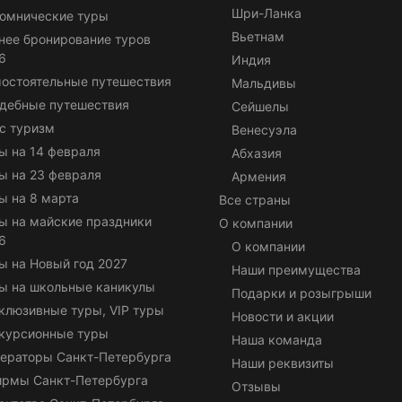
Шри-Ланка
омнические туры
Вьетнам
нее бронирование туров
6
Индия
остоятельные путешествия
Мальдивы
дебные путешествия
Сейшелы
с туризм
Венесуэла
ы на 14 февраля
Абхазия
ы на 23 февраля
Армения
ы на 8 марта
Все страны
ы на майские праздники
О компании
6
О компании
ы на Новый год 2027
Наши преимущества
ы на школьные каникулы
Подарки и розыгрыши
клюзивные туры, VIP туры
Новости и акции
курсионные туры
Наша команда
ераторы Санкт-Петербурга
Наши реквизиты
ирмы Санкт-Петербурга
Отзывы