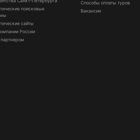
ентства Санкт-Петербурга
Способы оплаты туров
тические поисковые
Вакансии
емы
тические сайты
омпании России
 партнером