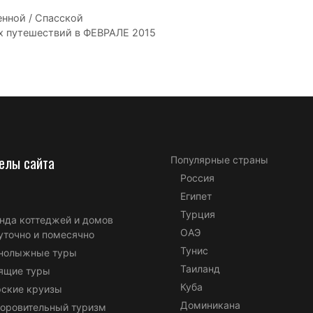
енной / Спасской
 путешествий в ФЕВРАЛЕ 2015
елы сайта
Популярные страны
Россия
Египет
Турция
нда коттеджей и домов
ОАЭ
уточно и помесячно
Тунис
нолыжные туры
Таиланд
ящие туры
Куба
ские круизы
Доминикана
оровительный туризм