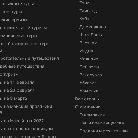
Тунис
нолыжные туры
Таиланд
ящие туры
Куба
ские круизы
Доминикана
оровительный туризм
Шри-Ланка
омнические туры
Вьетнам
нее бронирование туров
6
Индия
остоятельные путешествия
Мальдивы
дебные путешествия
Сейшелы
с туризм
Венесуэла
ы на 14 февраля
Абхазия
ы на 23 февраля
Армения
ы на 8 марта
Все страны
ы на майские праздники
О компании
6
О компании
ы на Новый год 2027
Наши преимущества
ы на школьные каникулы
Подарки и розыгрыши
клюзивные туры, VIP туры