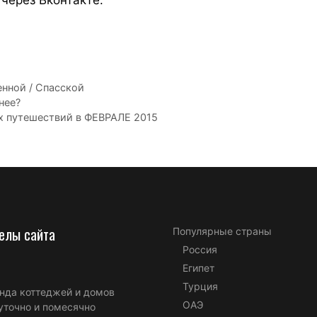
енной / Спасской
нее?
 путешествий в ФЕВРАЛЕ 2015
елы сайта
Популярные страны
Россия
Египет
Турция
нда коттеджей и домов
ОАЭ
уточно и помесячно