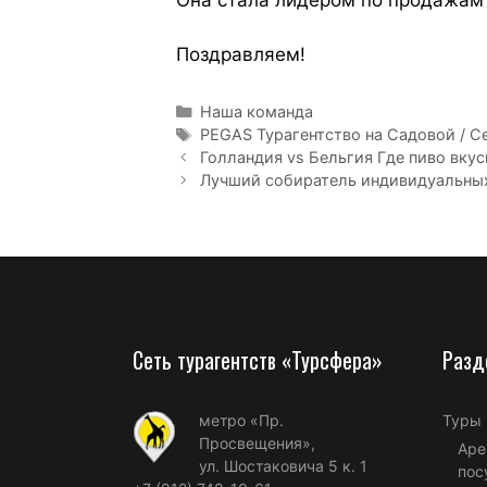
Поздравляем!
Наша команда
PEGAS Турагентство на Садовой / С
Голландия vs Бельгия Где пиво вкус
Лучший собиратель индивидуальных
Сеть турагентств «Турсфера»
Разд
метро «Пр.
Туры
Просвещения»,
Аре
ул. Шостаковича 5 к. 1
пос