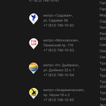
+7 (812) 748-10-61
Гор
Гор
Мор
метро «Садовая»,
ул. Садовая 38
Озд
+7 (812) 748-10-62
Пал
Ран
202
метро «Московская»,
Сам
Ленинский пр. 176
+7 (812) 748-10-63
Сва
Сек
Тур
метро «Ул. Дыбенко»,
Тур
ул. Дыбенко 22 к. 1
+7 (812) 748-10-64
Тур
Тур
202
метро «Академическая»,
Тур
пр. Науки 19 к.2
Тур
+7 (812) 748-10-65
Экс