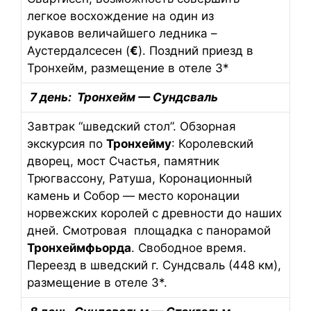
легкое восхождение на один из
рукавов величайшего ледника –
Аустердалсесен (
€
). Поздний приезд в
Тронхейм, размещение в отеле 3*
7 день:
Тронхейм — Сундсваль
Завтрак “шведский стол”. Обзорная
экскурсия по
Тронхейму
: Королевский
дворец, мост Счастья, памятник
Трюгвассону, Ратуша, Коронационный
камень и Собор — место коронации
норвежских королей с древности до наших
дней. Смотровая площадка с панорамой
Тронхеймфьорда
. Cвободное время.
Переезд в шведский г. Сундсваль (448 км),
размещение в отеле 3*.