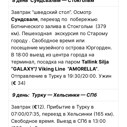
8 день Сундсвальм — Стокгольм
Завтрак “шведский стол”. Осмотр
Сундсваля
, переезд по побережью
Ботнического залива в Стокгольм (379
км). Пешеходная экскурсия по Старому
городу . Cвободное время или
посещение музейного острова Юргорден.
В 18:00 выезд из центра города на
терминал, посадка на паром
Tallink Silja
“GALAXY”/
Viking Line “AMORELLA”
.
Отправление в Турку в 19:30/20:00. Ужин
(
€
34)
9 день: Турку — Хельсинки — СПб
Завтрак (
€
12). Прибытие в Турку в
07:00/07:35, переезд в Хельсинки (165 км).
Свободное время. Выезд в СПб в 13:00