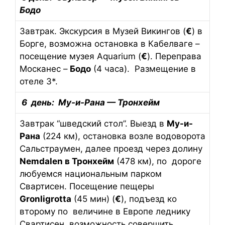
Бодо
Завтрак. Экскурсия в Музей Викингов (
€
) в
Борге, возможна остановка в Кабелваге –
посещение музея Aquarium (
€
). Переправа
Москанес –
Бодо
(4 часа). Размещение в
отеле 3*.
6 день:
Му-и-Рана — Тронхейм
Завтрак “шведский стол”. Выезд в
Му-и-
Рана
(224 км), остановка возле водоворота
Сальстраумен, далее проезд через долину
Nemdalen в Тронхейм
(478 км), по дороге
любуемся национальным парком
Свартисен. Посещение пещеры
Gronligrotta
(45 мин) (
€
), подъезд ко
второму по величине в Европе леднику
Свартисен, возможность совершить