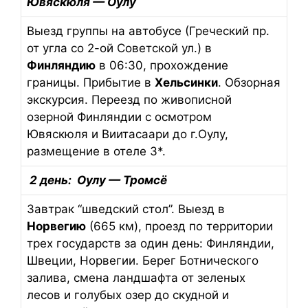
Ювяскюля — Оулу
Выезд группы на автобусе (Греческий пр.
от угла со 2-ой Советской ул.) в
Финляндию
в 06:30, прохождение
границы. Прибытие в
Хельсинки
. Обзорная
экскурсия. Переезд по живописной
озерной Финляндии с осмотром
Ювяскюля и Виитасаари до г.Оулу,
размещение в отеле 3*.
2 день: Оулу — Тромсё
Завтрак “шведский стол”. Выезд в
Норвегию
(665 км), проезд по территории
трех государств за один день: Финляндии,
Швеции, Норвегии. Берег Ботнического
залива, смена ландшафта от зеленых
лесов и голубых озер до скудной и