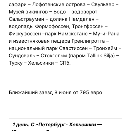
сафари – Лофотенские острова – Свульвер –
Музей викингов – Бодо – водоворот
Сальстраумен – долина Намдален –
водопады Формофоссен, Тронгфоссен –
Фискуфоссен –парк Намскоганс – Му-и-Рана
и известняковая пещера Гренлигротта –
национальный парк Свартиссен – Тронхейм –
Сундсваль – Стокгольм (паром Tallink Silja) –
Турку – Хельсинки – СПб.
Ближайший заезд 8 июня от 795 евро
1 день: С.-Петербург- Хельсинки —