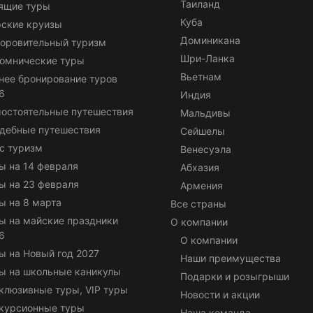
Таиланд
ящие туры
Куба
ские круизы
Доминикана
оровительный туризм
Шри-Ланка
омнические туры
Вьетнам
нее бронирование туров
6
Индия
остоятельные путешествия
Мальдивы
дебные путешествия
Сейшелы
с туризм
Венесуэла
ы на 14 февраля
Абхазия
ы на 23 февраля
Армения
ы на 8 марта
Все страны
ы на майские праздники
О компании
6
О компании
ы на Новый год 2027
Наши преимущества
ы на школьные каникулы
Подарки и розыгрыши
клюзивные туры, VIP туры
Новости и акции
курсионные туры
Наша команда