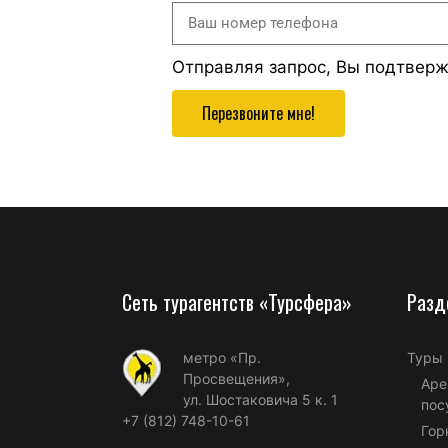
Отправляя запрос, Вы подтвер
Перезвоните мне!
Сеть турагентств «Турсфера»
Разд
метро «Пр.
Туры
Просвещения»,
Аре
ул. Шостаковича 5 к. 1
пос
+7 (812) 748-10-61
Гор