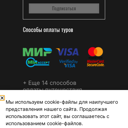
Способы оплаты туров
+ Еще 14 способов
оплаты путешествия
Мы используем cookie-файлы для наилучшего
представления нашего сайта. Продолжая
использовать этот сайт, вы соглашаетесь с
использованием cookie-файлов.
©2026 Турагентство Турсфера - Поиск туров от надежных