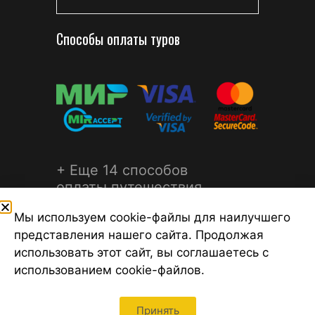
Способы оплаты туров
+ Еще 14 способов
оплаты путешествия
Мы используем cookie-файлы для наилучшего
представления нашего сайта. Продолжая
использовать этот сайт, вы соглашаетесь с
использованием cookie-файлов.
©2026 Турагентство Турсфера - Поиск туров от надежных
туроператоров, официальный сайт турфирмы ТУРСФЕРА -
турагентства во всех районах Санкт-Петербурга
Принять