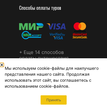
Способы оплаты туров
+ Еще 14 способов
оплаты путешествия
Мы используем cookie-файлы для наилучшего
представления нашего сайта. Продолжая
использовать этот сайт, вы соглашаетесь с
использованием cookie-файлов.
©2026 Турагентство Турсфера - Поиск туров от надежных
туроператоров, официальный сайт турфирмы ТУРСФЕРА -
турагентства во всех районах Санкт-Петербурга
Принять