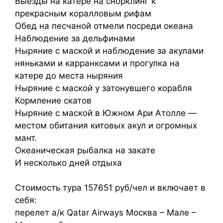
Выезды на катере на снорклинг к
прекрасным коралловым рифам
Обед на песчаной отмели посреди океана
Наблюдение за дельфинами
Ныряние с маской и наблюдение за акулами
няньками и карранксами и прогулка на
катере до места ныряния
Ныряние с маской у затонувшего корабля
Кормление скатов
Ныряние с маской в Южном Ари Атолле —
местом обитания китовых акул и огромных
мант.
Океаническая рыбалка на закате
И несколько дней отдыха
Стоимость тура 157651 руб/чел и включает в
себя:
перелет а/к Qatar Airways Москва – Мале –