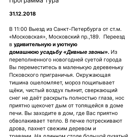
Программа тура
31.12.2018
В 11:00 Выезд из Санкт-Петербурга от ст.м.
«Московская», Московский пр.,189. Переезд
в
удивительную и уютную
домашнюю
усадьбу «Дивные звоны».
Из
переполненного новогодней суетой города
Вы переместитесь в маленькую деревеньку
Псковского приграничья. Окружающая
тишина ошеломляет, мороз пощипывает
щёки, чистый воздух пьянит, сверкающий
снег не даёт раскрыть полностью глаза, нос
приятно щекочет дым от топящейся в доме
печи. Вы заходите в дом, где Вас приятно
обволакивает тепло. В печке потрескивают
дрова, пахнет свежим деревом и
травами.
На длинном столе большой пузатый