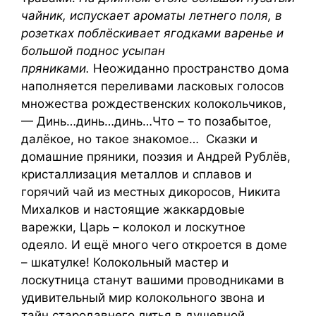
чайник, испускает ароматы летнего поля, в
розетках поблёскивает ягодками варенье и
большой поднос усыпан
пряниками.
Неожиданно пространство дома
наполняется переливами ласковых голосов
множества рождественских колокольчиков,
— Динь…динь…динь…Что – то позабытое,
далёкое, но такое знакомое… Сказки и
домашние пряники, поэзия и Андрей Рублёв,
кристаллизация металлов и сплавов и
горячий чай из местных дикоросов, Никита
Михалков и настоящие жаккардовые
варежки, Царь – колокол и лоскутное
одеяло. И ещё много чего откроется в доме
– шкатулке! Колокольный мастер и
лоскутница станут вашими проводниками в
удивительный мир колокольного звона и
тайн стародавнего литья в душевной