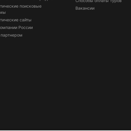
Способы оплаты туров
тические поисковые
Вакансии
емы
тические сайты
омпании России
 партнером