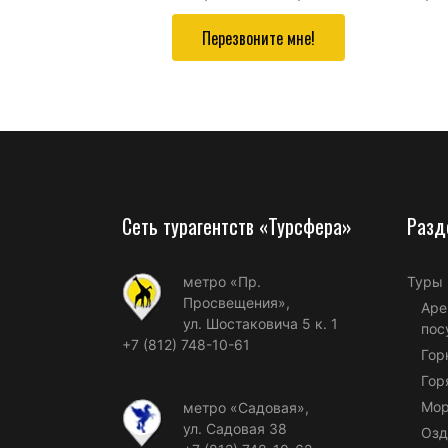
Перезвоните мне!
Сеть турагентств «Турсфера»
Разд
метро «Пр.
Туры
Просвещения»,
Аре
ул. Шостаковича 5 к. 1
пос
+7 (812) 748-10-61
Гор
Гор
Мор
метро «Садовая»,
ул. Садовая 38
Озд