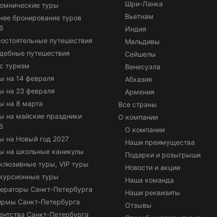
Шри-Ланка
омнические туры
Вьетнам
нее бронирование туров
6
Индия
остоятельные путешествия
Мальдивы
дебные путешествия
Сейшелы
с туризм
Венесуэла
ы на 14 февраля
Абхазия
ы на 23 февраля
Армения
ы на 8 марта
Все страны
ы на майские праздники
О компании
6
О компании
ы на Новый год 2027
Наши преимущества
ы на школьные каникулы
Подарки и розыгрыши
клюзивные туры, VIP туры
Новости и акции
курсионные туры
Наша команда
ераторы Санкт-Петербурга
Наши реквизиты
ирмы Санкт-Петербурга
Отзывы
ентства Санкт-Петербурга