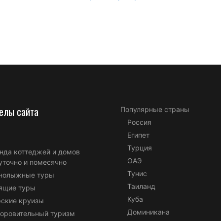
елы сайта
Популярные страны
Россия
Египет
Турция
нда коттеджей и домов
ОАЭ
уточно и помесячно
Тунис
нолыжные туры
Таиланд
ящие туры
Куба
ские круизы
Доминикана
оровительный туризм