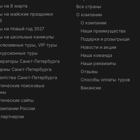
ы на 8 марта
Все страны
ы на майские праздники
О компании
6
О компании
ы на Новый год 2027
Наши преимущества
ы на школьные каникулы
Подарки и розыгрыши
клюзивные туры, VIP туры
Новости и акции
курсионные туры
Наша команда
ераторы Санкт-Петербурга
Наши реквизиты
ирмы Санкт-Петербурга
Отзывы
ентства Санкт-Петербурга
Способы оплаты туров
тические поисковые
Вакансии
емы
тические сайты
омпании России
 партнером