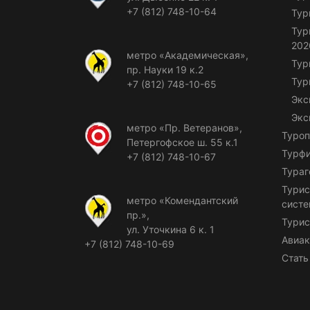
+7 (812) 748-10-64
Тур
Тур
202
метро «Академическая»,
Тур
пр. Науки 19 к.2
Тур
+7 (812) 748-10-65
Экс
Экс
метро «Пр. Ветеранов»,
Туроп
Петергофское ш. 55 к.1
Турф
+7 (812) 748-10-67
Тураг
Турис
метро «Комендантский
сист
пр.»,
Турис
ул. Уточкина 6 к. 1
Авиак
+7 (812) 748-10-69
Стать