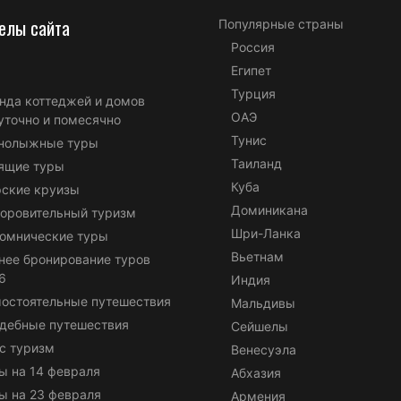
елы сайта
Популярные страны
Россия
Египет
Турция
нда коттеджей и домов
ОАЭ
уточно и помесячно
Тунис
нолыжные туры
Таиланд
ящие туры
Куба
ские круизы
Доминикана
оровительный туризм
Шри-Ланка
омнические туры
Вьетнам
нее бронирование туров
6
Индия
остоятельные путешествия
Мальдивы
дебные путешествия
Сейшелы
с туризм
Венесуэла
ы на 14 февраля
Абхазия
ы на 23 февраля
Армения