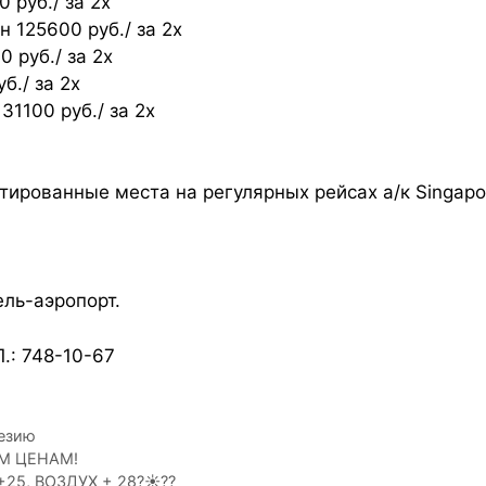
 руб./ за 2х
125600 руб./ за 2х
 руб./ за 2х
б./ за 2х
1100 руб./ за 2х
ированные места на регулярных рейсах a/к Singapore
ель-аэропорт.
: 748-10-67
незию
М ЦЕНАМ!
25, ВОЗДУХ + 28?☀??