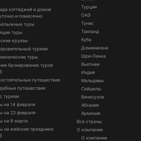
Турция
нда коттеджей и домов
ОАЭ
уточно и помесячно
Тунис
нолыжные туры
Таиланд
ящие туры
Куба
ские круизы
Доминикана
оровительный туризм
Шри-Ланка
омнические туры
Вьетнам
нее бронирование туров
6
Индия
остоятельные путешествия
Мальдивы
дебные путешествия
Сейшелы
с туризм
Венесуэла
ы на 14 февраля
Абхазия
ы на 23 февраля
Армения
ы на 8 марта
Все страны
ы на майские праздники
О компании
6
О компании