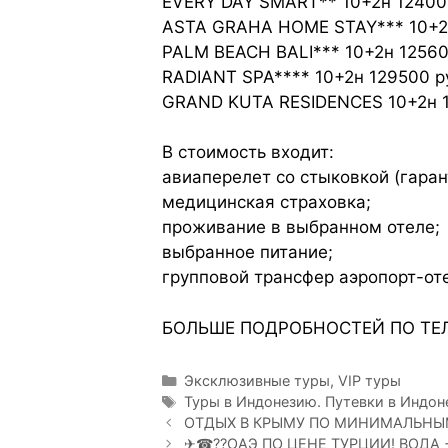
EVERY DAY SMART** 10+2н 124000
ASTA GRAHA HOME STAY*** 10+2н 
PALM BEACH BALI*** 10+2н 125600
RADIANT SPA**** 10+2н 129500 ру
GRAND KUTA RESIDENCES 10+2н 13
В стоимость входит:
авиаперелет со стыковкой (гарант
медицинская страховка;
проживание в выбранном отеле;
выбранное питание;
групповой трансфер аэропорт-от
БОЛЬШЕ ПОДРОБНОСТЕЙ ПО ТЕЛ.
Эксклюзивные туры, VIP туры
Туры в Индонезию. Путевки в Индо
ОТДЫХ В КРЫМУ ПО МИНИМАЛЬНЫ
✈☎??ОАЭ ПО ЦЕНЕ ТУРЦИИ! ВОДА +