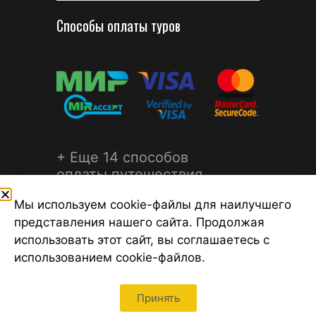
Способы оплаты туров
+ Еще 14 способов
оплаты путешествия
Мы используем cookie-файлы для наилучшего
представления нашего сайта. Продолжая
использовать этот сайт, вы соглашаетесь с
использованием cookie-файлов.
©2026 Турагентство Турсфера - Поиск туров от надежных
туроператоров, официальный сайт турфирмы ТУРСФЕРА -
турагентства во всех районах Санкт-Петербурга
Принять