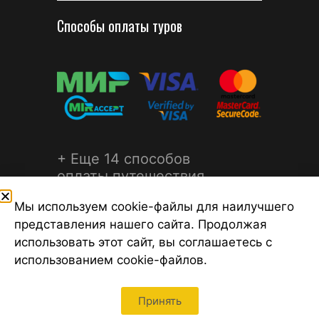
Способы оплаты туров
+ Еще 14 способов
оплаты путешествия
Мы используем cookie-файлы для наилучшего
представления нашего сайта. Продолжая
использовать этот сайт, вы соглашаетесь с
использованием cookie-файлов.
©2026 Турагентство Турсфера - Поиск туров от надежных
туроператоров, официальный сайт турфирмы ТУРСФЕРА -
турагентства во всех районах Санкт-Петербурга
Принять