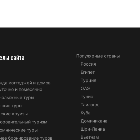
елы сайта
Популярные страны
Россия
Египет
Турция
нда коттеджей и домов
ОАЭ
уточно и помесячно
Тунис
нолыжные туры
Таиланд
ящие туры
Куба
ские круизы
Доминикана
оровительный туризм
Шри-Ланка
омнические туры
Вьетнам
нее бронирование туров