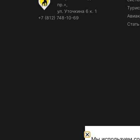
пр.»,
Турис
ул. Уточкина 6 к. 1
Авиак
+7 (812) 748-10-69
Стать
Мы используем co