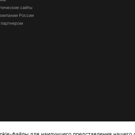
тические сайты
омпании России
 партнером
okie-файлы для наилучшего представления нашего 