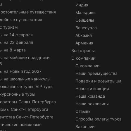
6
Индия
остоятельные путешествия
Мальдивы
дебные путешествия
Сейшелы
с туризм
Венесуэла
ы на 14 февраля
Абхазия
ы на 23 февраля
Армения
ы на 8 марта
Все страны
ы на майские праздники
О компании
6
О компании
ы на Новый год 2027
Наши преимущества
ы на школьные каникулы
Подарки и розыгрыши
клюзивные туры, VIP туры
Новости и акции
курсионные туры
Наша команда
ераторы Санкт-Петербурга
Наши реквизиты
ирмы Санкт-Петербурга
Отзывы
ентства Санкт-Петербурга
Способы оплаты туров
тические поисковые
Вакансии
емы