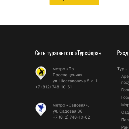
Сеть турагентств «Турсфера»
Разд
метро «Пр.
Туры
Просвещения»,
Аре
ул. Шостаковича 5 к. 1
пос
+7 (812) 748-10-61
Гор
Гор
Мор
метро «Садовая»,
ул. Садовая 38
Озд
+7 (812) 748-10-62
Пал
Ран