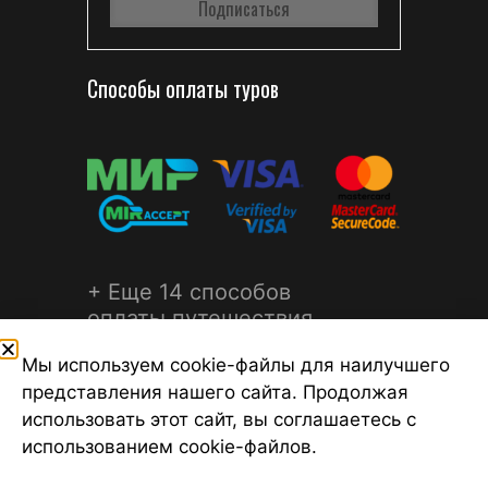
Способы оплаты туров
+ Еще 14 способов
оплаты путешествия
Мы используем cookie-файлы для наилучшего
представления нашего сайта. Продолжая
использовать этот сайт, вы соглашаетесь с
использованием cookie-файлов.
©2026 Турагентство Турсфера - Поиск туров от надежных
туроператоров, официальный сайт турфирмы ТУРСФЕРА -