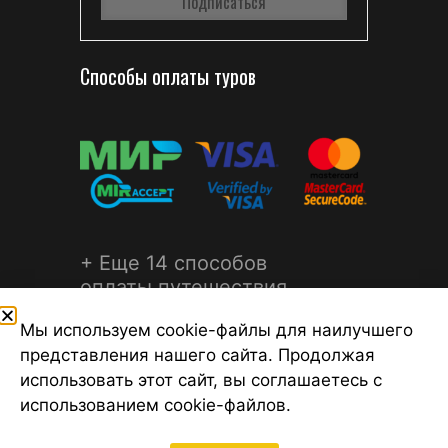
Способы оплаты туров
+ Еще 14 способов
оплаты путешествия
Мы используем cookie-файлы для наилучшего
представления нашего сайта. Продолжая
использовать этот сайт, вы соглашаетесь с
использованием cookie-файлов.
©2026 Турагентство Турсфера - Поиск туров от надежных
туроператоров, официальный сайт турфирмы ТУРСФЕРА -