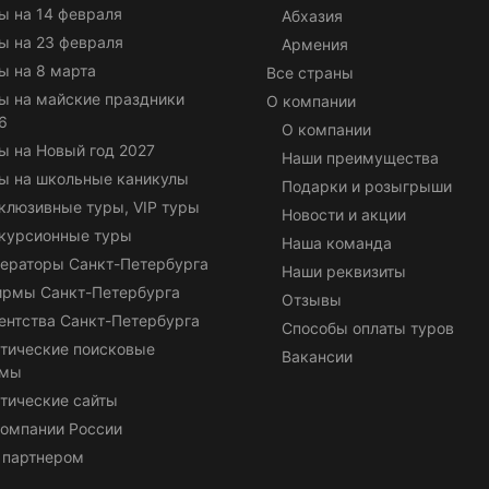
ы на 14 февраля
Абхазия
ы на 23 февраля
Армения
ы на 8 марта
Все страны
ы на майские праздники
О компании
6
О компании
ы на Новый год 2027
Наши преимущества
ы на школьные каникулы
Подарки и розыгрыши
клюзивные туры, VIP туры
Новости и акции
курсионные туры
Наша команда
ераторы Санкт-Петербурга
Наши реквизиты
ирмы Санкт-Петербурга
Отзывы
ентства Санкт-Петербурга
Способы оплаты туров
тические поисковые
Вакансии
емы
тические сайты
омпании России
 партнером