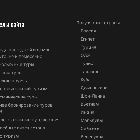
елы сайта
Популярные страны
Россия
Египет
Турция
нда коттеджей и домов
ОАЭ
уточно и помесячно
Тунис
нолыжные туры
Таиланд
ящие туры
Куба
ские круизы
Доминикана
оровительный туризм
Шри-Ланка
омнические туры
Вьетнам
нее бронирование туров
6
Индия
остоятельные путешествия
Мальдивы
дебные путешествия
Сейшелы
с туризм
Венесуэла