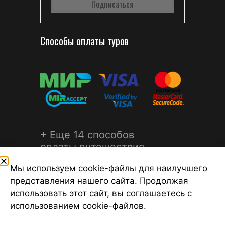
Способы оплаты туров
+ Еще 14 способов
оплаты путешествия
Мы используем cookie-файлы для наилучшего
представления нашего сайта. Продолжая
использовать этот сайт, вы соглашаетесь с
использованием cookie-файлов.
©2026 Турагентство Турсфера - Поиск туров от надежных
туроператоров, официальный сайт турфирмы ТУРСФЕРА -