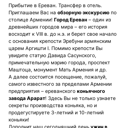
Прибытие в Ереван. Трансфер в отель.
Приглашаем Вас на
обзорную экскурсию
по
столице Армении!
Город Ереван
– один из
древнейших городов мира – его история
восходит к VIII в. до н.э. и берет свое начало
с основания крепости Эребуни армянским
царем Аргишти I. Помимо крепости Вы
увидите статую Давида Сасунского,
примечательную мэрию города, проспект
Маштоца, монумент Мать Армения и др.
А далее состоится посещение, пожалуй,
самого известного за пределами Армении
предприятия – ереванского
коньячного
завода Арарат
! Здесь Вы не только узнаете
секреты производства коньяка, но и
продегустируете 3-летний и 10-летний
коньяки!
Дополнит наш сегодняшний день
ужин в