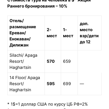
Стоимость тура на человека в $* Акция
Раннего бронирования – 10%
Отель/
доп.
размещение
2-
1-
место
Ереван/
мест
мест
взр/дети
Енокаван/
до 12
Дилижан
Silachi/ Apaga
Resort/
570
659
Haghartsin
14 Floor/ Apaga
Resort/
595
699
—
Haghartsin
* 1$=1 доллар США по курсу ЦБ РФ+2%