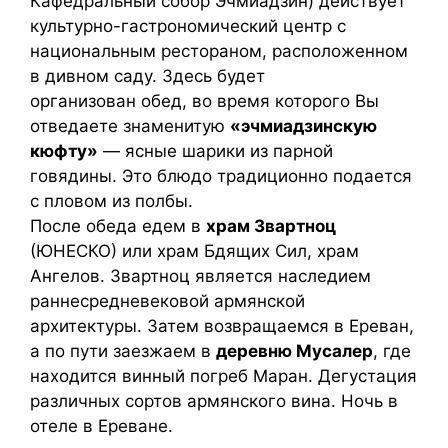
Кафедральный собор Эчмиадзин) действует
культурно-гастрономический центр с
национальным рестораном, расположенном
в дивном саду. Здесь будет
организован обед, во время которого Вы
отведаете знаменитую
«эчмиадзинскую
кюфту»
— ясные шарики из парной
говядины. Это блюдо традиционно подается
с пловом из полбы.
После обеда едем в
храм Звартноц
(ЮНЕСКО) или храм Бдящих Сил, храм
Ангелов. Звартноц является наследием
раннесредневековой армянской
архитектуры. Затем возвращаемся в Ереван,
а по пути заезжаем в
деревню Мусалер
, где
находится винный погреб Маран. Дегустация
различных сортов армянского вина. Ночь в
отеле в Ереване.