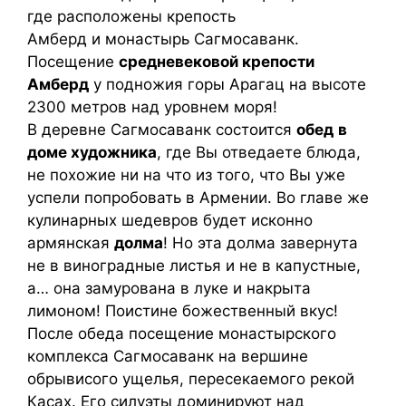
где расположены крепость
Амберд и монастырь Сагмосаванк.
Посещение
средневековой крепости
Амберд
у подножия горы Арагац на высоте
2300 метров над уровнем моря!
В деревне Сагмосаванк состоится
обед
в
доме художника
, где Вы отведаете блюда,
не похожие ни на что из того, что Вы уже
успели попробовать в Армении. Во главе же
кулинарных шедевров будет исконно
армянская
долма
! Но эта долма завернута
не в виноградные листья и не в капустные,
а… она замурована в луке и накрыта
лимоном! Поистине божественный вкус!
После обеда посещение монастырского
комплекса Сагмосаванк на вершине
обрывисого ущелья, пересекаемого рекой
Касах. Его силуэты доминируют над