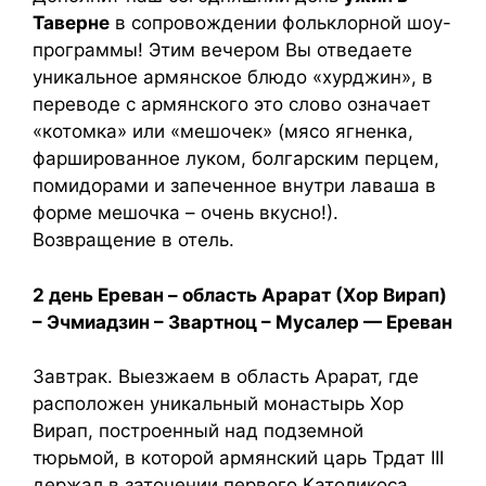
Таверне
в сопровождении фольклорной шоу-
программы! Этим вечером Вы отведаете
уникальное армянское блюдо «хурджин», в
переводе с армянского это слово означает
«котомка» или «мешочек» (мясо ягненка,
фаршированное луком, болгарским перцем,
помидорами и запеченное внутри лаваша в
форме мешочка – очень вкусно!).
Возвращение в отель.
2 день Ереван – область Арарат (Хор Вирап)
– Эчмиадзин – Звартноц – Мусалер — Ереван
Завтрак. Выезжаем в область Арарат, где
расположен уникальный монастырь Хор
Вирап, построенный над подземной
тюрьмой, в которой армянский царь Трдат III
держал в заточении первого Католикоса