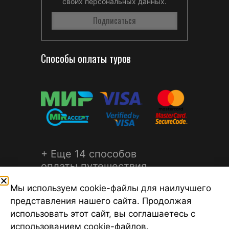
своих персональных данных.
Способы оплаты туров
+ Еще 14 способов
оплаты путешествия
Мы используем cookie-файлы для наилучшего
представления нашего сайта. Продолжая
использовать этот сайт, вы соглашаетесь с
использованием cookie-файлов.
©2026 Турагентство Турсфера - Поиск туров от надежных