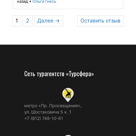
назад
•
Ольга Гнесь
1
2
Далее →
Оставить отзыв
Сеть турагентств «Турсфера»
метро «Пр. Просвещения»,
ул. Шостаковича 5 к. 1
+7 (812) 748-10-61