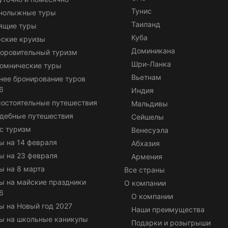
Тунис
нолыжные туры
Таиланд
ящие туры
Куба
ские круизы
Доминикана
оровительный туризм
Шри-Ланка
омнические туры
Вьетнам
нее бронирование туров
6
Индия
остоятельные путешествия
Мальдивы
дебные путешествия
Сейшелы
с туризм
Венесуэла
ы на 14 февраля
Абхазия
ы на 23 февраля
Армения
ы на 8 марта
Все страны
ы на майские праздники
О компании
6
О компании
ы на Новый год 2027
Наши преимущества
ы на школьные каникулы
Подарки и розыгрыши