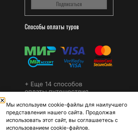
Способы оплаты туров
+ Еще 14 способов
оплаты путешествия
Мы используем cookie-файлы для наилучшего
представления нашего сайта. Продолжая
использовать этот сайт, вы соглашаетесь с
использованием cookie-файлов.
©2026 Турагентство Турсфера - Поиск туров от надежных
туроператоров, официальный сайт турфирмы ТУРСФЕРА -